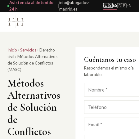
Asistencia al detenido
info@abogados-
🇪🇸
ES
🇬🇧
EN
|
24 h
madrid.es
Inicio
›
Servicios
›
Derecho
civil
›
Métodos Alternativos
Cuéntanos tu caso
de Solución de Conflictos
Respondemos el mismo día
(MASC)
laborable.
Métodos
Alternativos
de Solución
de
Conflictos