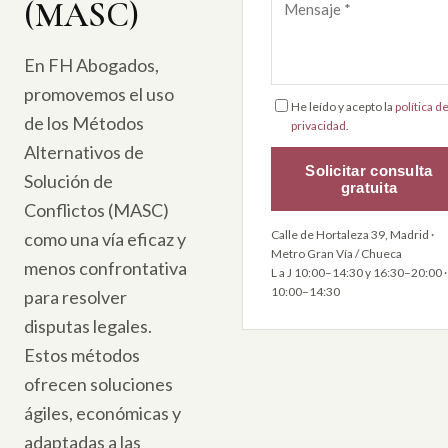
(MASC)
En FH Abogados,
promovemos el uso
He leído y acepto la
política d
de los Métodos
privacidad
.
Alternativos de
Solicitar consulta
Solución de
gratuita
Conflictos (MASC)
Calle de Hortaleza 39, Madrid ·
como una vía eficaz y
Metro Gran Vía / Chueca
menos confrontativa
L a J 10:00–14:30 y 16:30–20:00 ·
10:00–14:30
para resolver
disputas legales.
Estos métodos
ofrecen soluciones
ágiles, económicas y
adaptadas a las