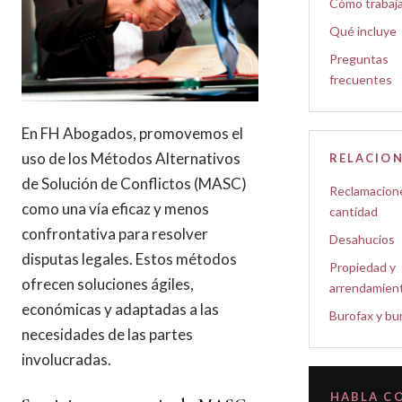
Cómo trabaj
Qué incluye
Preguntas
frecuentes
En FH Abogados, promovemos el
uso de los Métodos Alternativos
RELACIO
de Solución de Conflictos (MASC)
Reclamacion
como una vía eficaz y menos
cantidad
confrontativa para resolver
Desahucios
disputas legales. Estos métodos
Propiedad y
ofrecen soluciones ágiles,
arrendamien
económicas y adaptadas a las
Burofax y bu
necesidades de las partes
involucradas.
HABLA C