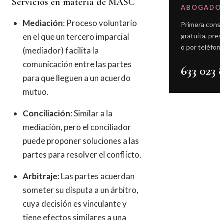
Servicios en materia de MASC
ABOGAD
Mediación
: Proceso voluntario
Primera cons
en el que un tercero imparcial
gratuita, pre
o por teléfon
(mediador) facilita la
comunicación entre las partes
633 023 
para que lleguen a un acuerdo
mutuo.
Conciliación
: Similar a la
mediación, pero el conciliador
puede proponer soluciones a las
partes para resolver el conflicto.
Arbitraje
: Las partes acuerdan
someter su disputa a un árbitro,
cuya decisión es vinculante y
tiene efectos similares a una