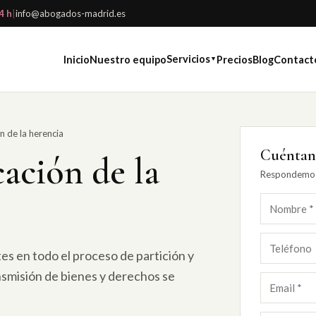
4 h
|
info@abogados-madrid.es
Servicios
Inicio
Nuestro equipo
Precios
Blog
Contact
▼
n de la herencia
Cuéntano
cación de la
Respondemos 
 en todo el proceso de partición y
nsmisión de bienes y derechos se