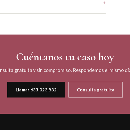
Cuéntanos tu caso hoy
nsulta gratuita y sin compromiso. Respondemos el mismo día
Llamar 633 023 832
Consulta gratuita