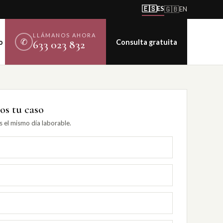
🇪🇸
ES
🇬🇧
EN
LLÁMANOS AHORA
✆
o
Consulta gratuita
633 023 832
s tu caso
el mismo día laborable.