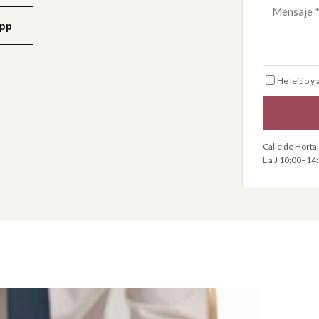
App
He leído y 
Calle de Horta
L a J 10:00–14