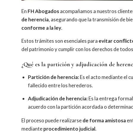
En
FH Abogados
acompañamos a nuestros clientes
de herencia
, asegurando que la transmisión de bi
conforme a la ley
.
Estos trámites son esenciales para
evitar conflict
del patrimonio y cumplir con los derechos de todos
¿Qué es la partición y adjudicación de herenc
Partición de herencia:
Es el acto mediante el c
fallecido entre los herederos.
Adjudicación de herencia:
Es la entrega formal
acuerdo con la partición acordada o determinad
El proceso puede realizarse
de forma amistosa
ent
mediante
procedimiento judicial
.