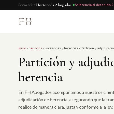
Fernández Hortoneda Abogados
|
Asistencia al detenido 2
Inicio
›
Servicios
›
Sucesiones y herencias
›
Partición y adjudicació
Partición y adjudi
herencia
En FH Abogados acompañamos a nuestros clientes
adjudicación de herencia, asegurando que la tra
realice de manera clara, justa y conforme a la ley.