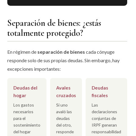
Separación de bienes: ¿estás
totalmente protegido?
En régimen de
separación de bienes
cada cónyuge
responde solo de sus propias deudas. Sin embargo, hay
excepciones importantes:
Deudas del
Avales
Deudas
hogar
cruzados
fiscales
Los gastos
Si uno
Las
necesarios
avaló las
declaraciones
para el
deudas
conjuntas de
sostenimiento
del otro,
IRPF generan
del hogar
responde
responsabilidad