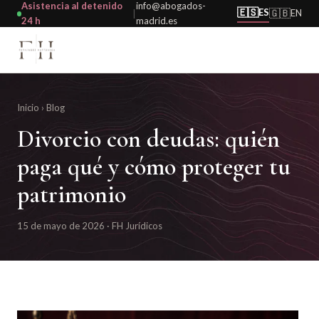
Asistencia al detenido
info@abogados-
🇪🇸
ES
🇬🇧
EN
|
24 h
madrid.es
Inicio
›
Blog
Divorcio con deudas: quién
paga qué y cómo proteger tu
patrimonio
15 de mayo de 2026 · FH Jurídicos