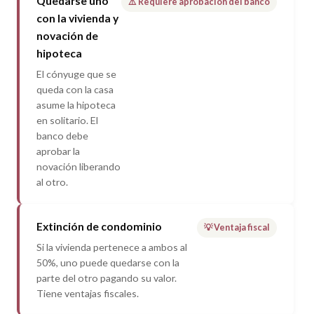
Quedarse uno
⚠️ Requiere aprobación del banco
con la vivienda y
novación de
hipoteca
El cónyuge que se
queda con la casa
asume la hipoteca
en solitario. El
banco debe
aprobar la
novación liberando
al otro.
Extinción de condominio
💡 Ventaja fiscal
Si la vivienda pertenece a ambos al
50%, uno puede quedarse con la
parte del otro pagando su valor.
Tiene ventajas fiscales.