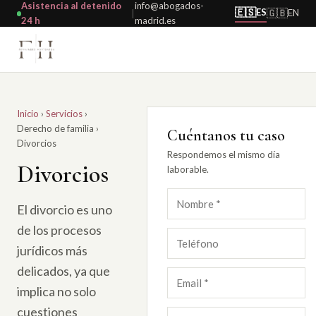
Asistencia al detenido
info@abogados-
🇪🇸
ES
🇬🇧
EN
|
24 h
madrid.es
Inicio
›
Servicios
›
Derecho de familia
›
Cuéntanos tu caso
Divorcios
Respondemos el mismo día
Divorcios
laborable.
El divorcio es uno
de los procesos
jurídicos más
delicados, ya que
implica no solo
cuestiones