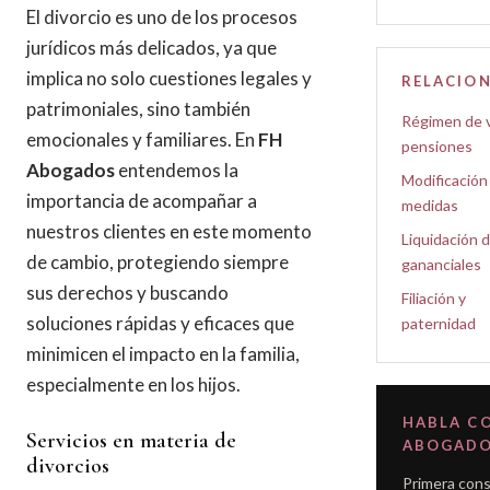
El divorcio es uno de los procesos
jurídicos más delicados, ya que
implica no solo cuestiones legales y
RELACIO
patrimoniales, sino también
Régimen de v
emocionales y familiares. En
FH
pensiones
Abogados
entendemos la
Modificación
importancia de acompañar a
medidas
nuestros clientes en este momento
Liquidación 
de cambio, protegiendo siempre
gananciales
sus derechos y buscando
Filiación y
soluciones rápidas y eficaces que
paternidad
minimicen el impacto en la familia,
especialmente en los hijos.
HABLA C
Servicios en materia de
ABOGAD
divorcios
Primera cons