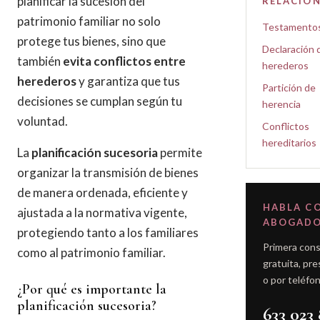
planificar la sucesión del
RELACIO
patrimonio familiar no solo
Testamento
protege tus bienes, sino que
Declaración 
también
evita conflictos entre
herederos
herederos
y garantiza que tus
Partición de
decisiones se cumplan según tu
herencia
voluntad.
Conflictos
hereditarios
La
planificación sucesoria
permite
organizar la transmisión de bienes
de manera ordenada, eficiente y
HABLA C
ajustada a la normativa vigente,
ABOGAD
protegiendo tanto a los familiares
Primera cons
como al patrimonio familiar.
gratuita, pre
o por teléfon
¿Por qué es importante la
planificación sucesoria?
633 023 