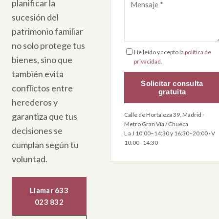
planificar la
sucesión del
patrimonio familiar
no solo protege tus
He leído y acepto la
política de
bienes, sino que
privacidad
.
también evita
Solicitar consulta
conflictos entre
gratuita
herederos y
garantiza que tus
Calle de Hortaleza 39, Madrid ·
Metro Gran Vía / Chueca
decisiones se
L a J 10:00–14:30 y 16:30–20:00 · V
10:00–14:30
cumplan según tu
voluntad.
Llamar 633
023 832