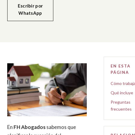
Escribir por
WhatsApp
EN ESTA
PÁGINA
Cómo trabaj
Qué incluye
Preguntas
frecuentes
En
FH Abogados
sabemos que