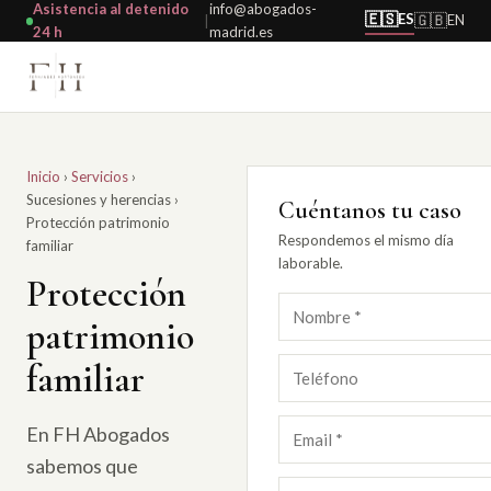
Asistencia al detenido
info@abogados-
🇪🇸
ES
🇬🇧
EN
|
24 h
madrid.es
Inicio
›
Servicios
›
Sucesiones y herencias
›
Cuéntanos tu caso
Protección patrimonio
Respondemos el mismo día
familiar
laborable.
Protección
patrimonio
familiar
En FH Abogados
sabemos que