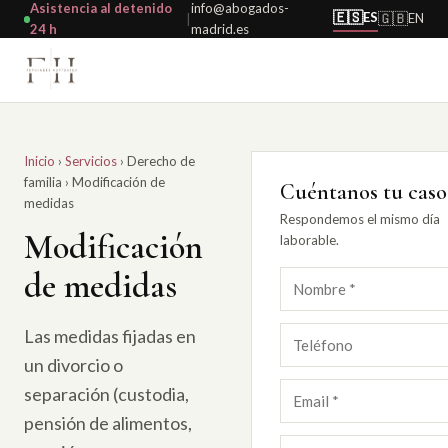
Asistencia al detenido
info@abogados-
🇪🇸
ES
🇬🇧
EN
|
24 h
madrid.es
Inicio
›
Servicios
›
Derecho de
familia
›
Modificación de
Cuéntanos tu caso
medidas
Respondemos el mismo día
Modificación
laborable.
de medidas
Las medidas fijadas en
un divorcio o
separación (custodia,
pensión de alimentos,