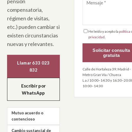
pensión
compensatoria,
régimen de visitas,
etc.) pueden cambiar si
He leído y acepto la
política
existen circunstancias
privacidad
.
nuevas y relevantes.
Solicitar consulta
gratuita
Llamar 633 023
Calle de Hortaleza 39, Madrid ·
832
Metro Gran Vía / Chueca
L a J 10:00–14:30 y 16:30–20:00
Escribir por
10:00–14:30
WhatsApp
Mutuo acuerdo o
contencioso
Cambio sustancial de