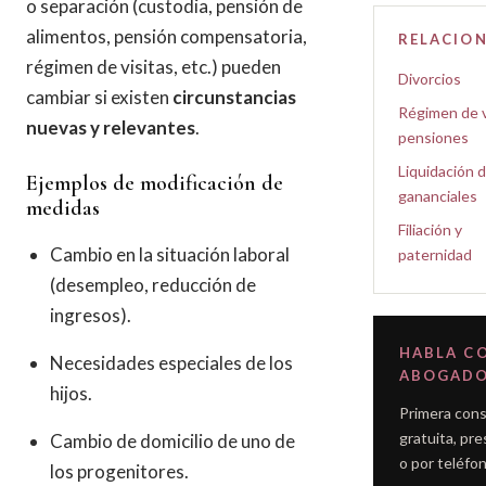
o separación (custodia, pensión de
alimentos, pensión compensatoria,
RELACIO
régimen de visitas, etc.) pueden
Divorcios
cambiar si existen
circunstancias
Régimen de v
nuevas y relevantes
.
pensiones
Liquidación 
Ejemplos de modificación de
gananciales
medidas
Filiación y
Cambio en la situación laboral
paternidad
(desempleo, reducción de
ingresos).
HABLA C
Necesidades especiales de los
ABOGAD
hijos.
Primera cons
gratuita, pre
Cambio de domicilio de uno de
o por teléfon
los progenitores.