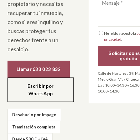
propietario y necesitas
recuperar tu inmueble,
como si eres inquilino y
buscas proteger tus
He leído y acepto la
po
derechos frente a un
privacidad
.
desalojo.
Solicitar cons
gratuita
Llamar 633 023 832
Calle de Hortaleza 39, Ma
Metro Gran Vía / Chueca
L a J 10:00–14:30 y 16:30
Escribir por
10:00–14:30
WhatsApp
Desahucio por impago
Tramitación completa
Desde 500 € + IVA