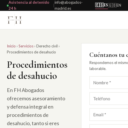
Asistencia al detenido
info@abogados-
🇪🇸
ES
🇬🇧
EN
|
24 h
madrid.es
Inicio
›
Servicios
›
Derecho civil
›
Procedimientos de desahucio
Cuéntanos tu 
Procedimientos
Respondemos el mismo
laborable.
de desahucio
En FH Abogados
ofrecemos asesoramiento
y defensa integral en
procedimientos de
desahucio, tanto si eres