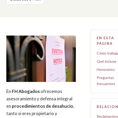
EN ESTA
PÁGINA
Cómo trabaj
Qué incluye
Honorarios
Preguntas
frecuentes
En
FH Abogados
ofrecemos
asesoramiento y defensa integral
en
procedimientos de desahucio
,
RELACIO
tanto si eres propietario y
Reclamacion