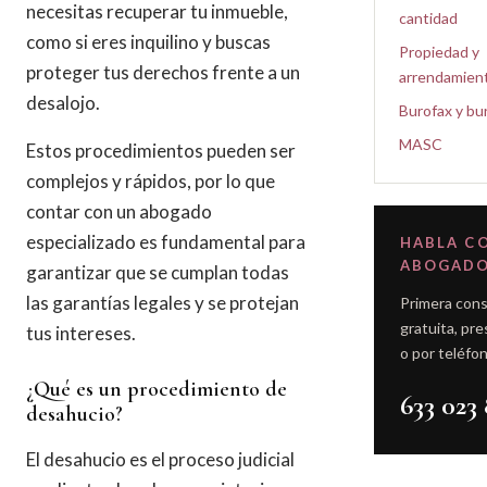
necesitas recuperar tu inmueble,
cantidad
como si eres inquilino y buscas
Propiedad y
proteger tus derechos frente a un
arrendamien
desalojo.
Burofax y bu
MASC
Estos procedimientos pueden ser
complejos y rápidos, por lo que
contar con un abogado
especializado es fundamental para
HABLA C
ABOGAD
garantizar que se cumplan todas
las garantías legales y se protejan
Primera cons
gratuita, pre
tus intereses.
o por teléfon
¿Qué es un procedimiento de
633 023 
desahucio?
El desahucio es el proceso judicial