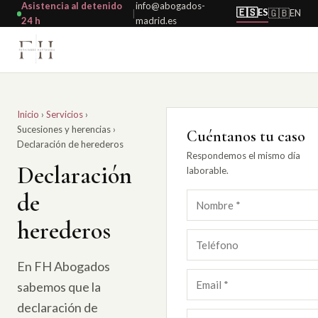
Asistencia al detenido
info@abogados-
🇪🇸
ES
🇬🇧
EN
|
24 h
madrid.es
Inicio
›
Servicios
›
Sucesiones y herencias
›
Cuéntanos tu caso
Declaración de herederos
Respondemos el mismo día
Declaración
laborable.
de
herederos
En FH Abogados
sabemos que la
declaración de