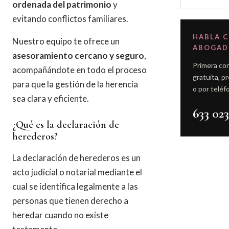
ordenada del patrimonio
y
evitando conflictos familiares.
HABLA 
Nuestro equipo te ofrece un
ABOGA
asesoramiento cercano y seguro
,
Primera co
acompañándote en todo el proceso
gratuita, p
para que la gestión de la herencia
o por teléf
sea clara y eficiente.
633 023
¿Qué es la declaración de
herederos?
La declaración de herederos es un
acto judicial o notarial mediante el
cual se identifica legalmente a las
personas que tienen derecho a
heredar cuando no existe