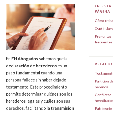
EN ESTA
PÁGINA
Cómo trab
Qué incluy
Preguntas
frecuentes
En
FH Abogados
sabemos que la
RELACI
declaración de herederos
es un
paso fundamental cuando una
Testament
persona fallece sin haber dejado
Partición d
testamento. Este procedimiento
herencia
permite determinar quiénes son los
Conflictos
herederos legales y cuáles son sus
hereditario
derechos, facilitando la
transmisión
Patrimonio 