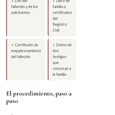
✓ DNI del
✓ Libro de
fallecido y de los
familia o
solicitantes
certificados
del
Registro
Civil
✓ Certificado de
✓ Datos de
empadronamiento
dos
del fallecido
testigos
que
conozcan a
la familia
El procedimiento, paso a
paso