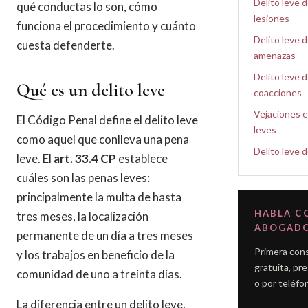
Delito leve 
qué conductas lo son, cómo
lesiones
funciona el procedimiento y cuánto
Delito leve 
cuesta defenderte.
amenazas
Delito leve 
Qué es un delito leve
coacciones
Vejaciones e 
El Código Penal define el delito leve
leves
como aquel que conlleva una pena
Delito leve 
leve. El
art. 33.4 CP
establece
cuáles son las penas leves:
principalmente la multa de hasta
HABLA C
tres meses, la localización
ABOGAD
permanente de un día a tres meses
Primera con
y los trabajos en beneficio de la
gratuita, pre
comunidad de uno a treinta días.
o por teléfo
La diferencia entre un delito leve,