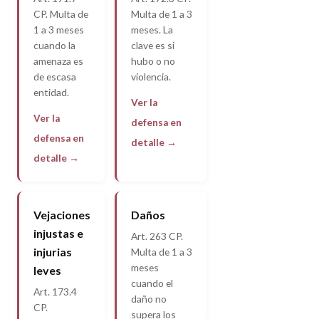
CP. Multa de
Multa de 1 a 3
1 a 3 meses
meses. La
cuando la
clave es si
amenaza es
hubo o no
de escasa
violencia.
entidad.
Ver la
Ver la
defensa en
defensa en
detalle →
detalle →
Vejaciones
Daños
injustas e
Art. 263 CP.
injurias
Multa de 1 a 3
meses
leves
cuando el
Art. 173.4
daño no
CP.
supera los