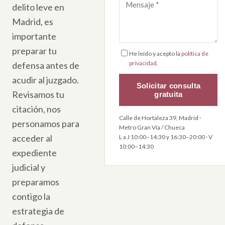
delito leve en
Madrid, es
importante
preparar tu
He leído y acepto la
política de
privacidad
.
defensa antes de
acudir al juzgado.
Solicitar consulta
Revisamos tu
gratuita
citación, nos
Calle de Hortaleza 39, Madrid ·
personamos para
Metro Gran Vía / Chueca
acceder al
L a J 10:00–14:30 y 16:30–20:00 · V
10:00–14:30
expediente
judicial y
preparamos
contigo la
estrategia de