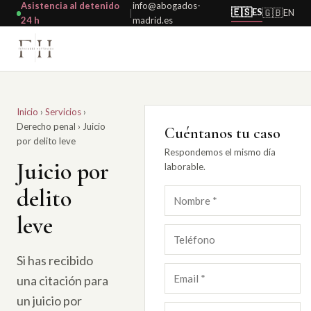
Asistencia al detenido
info@abogados-
🇪🇸
ES
🇬🇧
EN
|
24 h
madrid.es
Inicio
›
Servicios
›
Derecho penal
›
Juicio
Cuéntanos tu caso
por delito leve
Respondemos el mismo día
Juicio por
laborable.
delito
leve
Si has recibido
una citación para
un juicio por