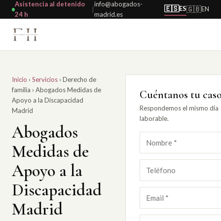
Asistencia al detenido
info@abogados-
🇪🇸
ES
🇬🇧
EN
|
24 h
madrid.es
Inicio
›
Servicios
›
Derecho de
familia
›
Abogados Medidas de
Cuéntanos tu cas
Apoyo a la Discapacidad
Respondemos el mismo día
Madrid
laborable.
Abogados
Medidas de
Apoyo a la
Discapacidad
Madrid