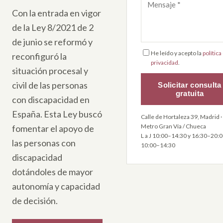
Con la entrada en vigor
de la Ley 8/2021 de 2
de junio se reformó y
He leído y acepto la
política
reconfiguró la
privacidad
.
situación procesal y
civil de las personas
Solicitar consulta
gratuita
con discapacidad en
España. Esta Ley buscó
Calle de Hortaleza 39, Madrid ·
Metro Gran Vía / Chueca
fomentar el apoyo de
L a J 10:00–14:30 y 16:30–20:00
las personas con
10:00–14:30
discapacidad
dotándoles de mayor
autonomía y capacidad
de decisión.