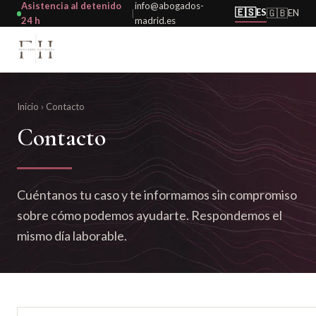
Asistencia al detenido
info@abogados-
🇪🇸
ES
🇬🇧
EN
|
24 h
madrid.es
Inicio
› Contacto
Contacto
Cuéntanos tu caso y te informamos sin compromiso
sobre cómo podemos ayudarte. Respondemos el
mismo día laborable.