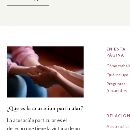
EN ESTA
PÁGINA
Cómo trabaj
Qué incluye
Preguntas
frecuentes
¿Qué es la acusación particular?
RELACIO
La acusación particular es el
Asistencia al
derecho que tiene la víctima de un