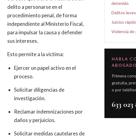
detenido
delito a personarse en el
Delitos leves
procedimiento penal, de forma
Juicios rápid
independiente al Ministerio Fiscal,
Violencia de
para impulsar la causa y defender
sus intereses.
Esto permite a la víctima:
HABLA C
ABOGAD
Ejercer un papel activo en el
proceso.
Primera cons
gratuita, pre
Solicitar diligencias de
o por teléfon
investigación.
633 023 
Reclamar indemnizaciones por
daños y perjuicios.
Solicitar medidas cautelares de