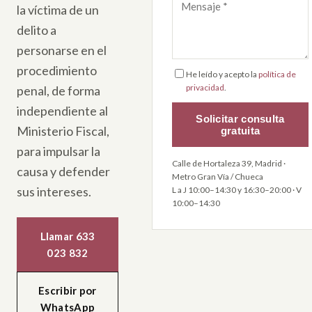
la víctima de un
delito a
personarse en el
procedimiento
He leído y acepto la
política de
privacidad
.
penal, de forma
independiente al
Solicitar consulta
Ministerio Fiscal,
gratuita
para impulsar la
Calle de Hortaleza 39, Madrid ·
causa y defender
Metro Gran Vía / Chueca
sus intereses.
L a J 10:00–14:30 y 16:30–20:00 · V
10:00–14:30
Llamar 633
023 832
Escribir por
WhatsApp