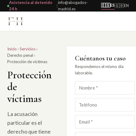
Asistencia al detenido
info@abogados-
🇪🇸
ES
🇬🇧
EN
|
24 h
madrid.es
Inicio
›
Servicios
›
Derecho penal
›
Cuéntanos tu caso
Protección de víctimas
Respondemos el mismo día
Protección
laborable.
de
víctimas
La acusación
particular es el
derecho que tiene