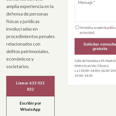
amplia experiencia en la
defensa de personas
físicas y jurídicas
He leído y acepto la
polític
involucradas en
privacidad
.
procedimientos penales
relacionados con
Solicitar consult
gratuita
delitos patrimoniales,
económicos y
Calle de Hortaleza 39, Madrid 
societarios.
Metro Gran Vía / Chueca
L a J 10:00–14:30 y 16:30–20:0
10:00–14:30
Llamar 633 023
832
Escribir por
WhatsApp