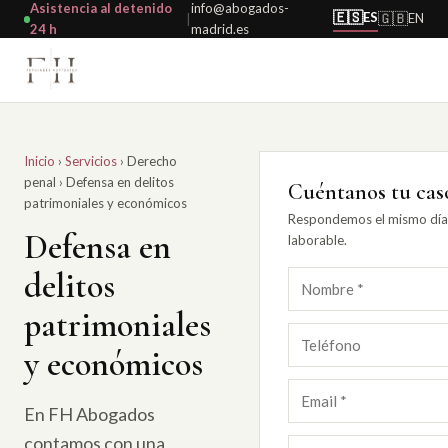
Asistencia al detenido
info@abogados-
🇪🇸
ES
🇬🇧
EN
|
24 h
madrid.es
Inicio
›
Servicios
›
Derecho
penal
›
Defensa en delitos
Cuéntanos tu cas
patrimoniales y económicos
Respondemos el mismo día
Defensa en
laborable.
delitos
patrimoniales
y económicos
En FH Abogados
contamos con una