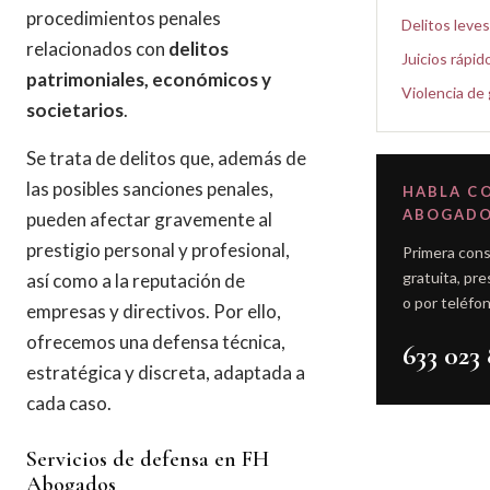
procedimientos penales
Delitos leves
relacionados con
delitos
Juicios rápid
patrimoniales, económicos y
Violencia de
societarios
.
Se trata de delitos que, además de
las posibles sanciones penales,
HABLA C
ABOGAD
pueden afectar gravemente al
prestigio personal y profesional,
Primera cons
gratuita, pre
así como a la reputación de
o por teléfon
empresas y directivos. Por ello,
ofrecemos una defensa técnica,
633 023 
estratégica y discreta, adaptada a
cada caso.
Servicios de defensa en FH
Abogados