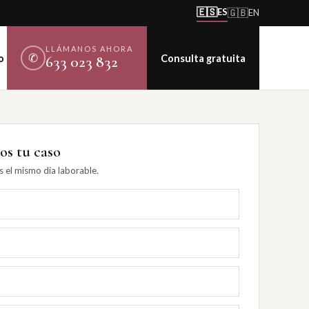
🇪🇸
ES
🇬🇧
EN
LLÁMANOS AHORA
✆
o
Consulta gratuita
633 023 832
s tu caso
el mismo día laborable.