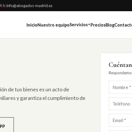
4 h
|
info@abogados-madrid.es
Servicios
Inicio
Nuestro equipo
Precios
Blog
Contact
▼
Cuéntano
Respondemos 
ón de tus bienes es un acto de
iliares y garantiza el cumplimiento de
App