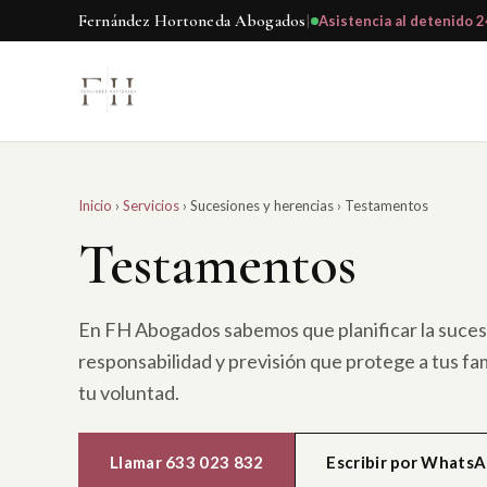
Fernández Hortoneda Abogados
|
Asistencia al detenido 2
Inicio
›
Servicios
›
Sucesiones y herencias
›
Testamentos
Testamentos
En FH Abogados sabemos que planificar la sucesi
responsabilidad y previsión que protege a tus fam
tu voluntad.
Llamar 633 023 832
Escribir por Whats