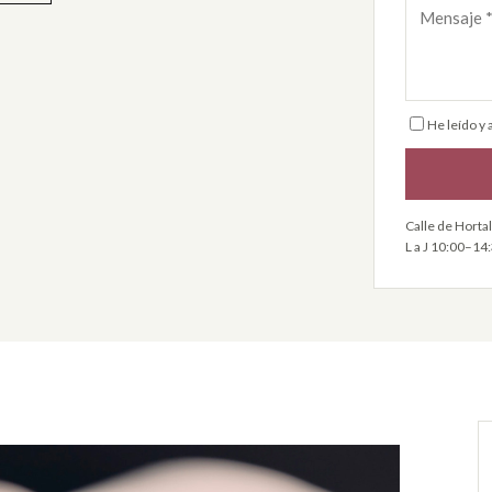
He leído y 
Calle de Horta
L a J 10:00–14