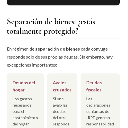
Separación de bienes: ¿estás
totalmente protegido?
En régimen de
separación de bienes
cada cónyuge
responde solo de sus propias deudas. Sin embargo, hay
excepciones importantes:
Deudas del
Avales
Deudas
hogar
cruzados
fiscales
Los gastos
Si uno
Las
necesarios
avaló las
declaraciones
para el
deudas
conjuntas de
sostenimiento
del otro,
IRPF generan
del hogar
responde
responsabilidad