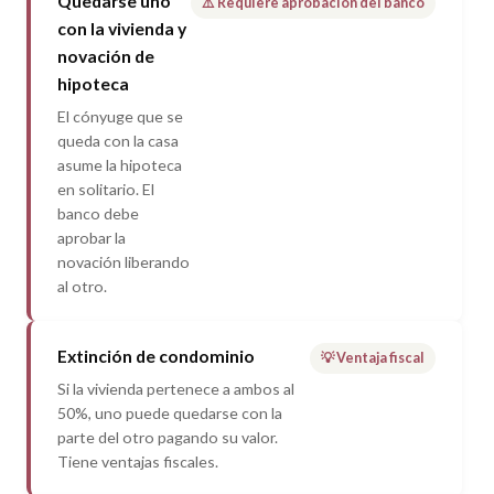
Quedarse uno
⚠️ Requiere aprobación del banco
con la vivienda y
novación de
hipoteca
El cónyuge que se
queda con la casa
asume la hipoteca
en solitario. El
banco debe
aprobar la
novación liberando
al otro.
Extinción de condominio
💡 Ventaja fiscal
Si la vivienda pertenece a ambos al
50%, uno puede quedarse con la
parte del otro pagando su valor.
Tiene ventajas fiscales.