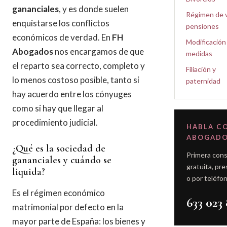
gananciales
, y es donde suelen
Régimen de v
enquistarse los conflictos
pensiones
económicos de verdad. En
FH
Modificación
Abogados
nos encargamos de que
medidas
el reparto sea correcto, completo y
Filiación y
lo menos costoso posible, tanto si
paternidad
hay acuerdo entre los cónyuges
como si hay que llegar al
procedimiento judicial.
HABLA C
ABOGAD
¿Qué es la sociedad de
Primera cons
gananciales y cuándo se
gratuita, pre
liquida?
o por teléfon
Es el régimen económico
633 023 
matrimonial por defecto en la
mayor parte de España: los bienes y