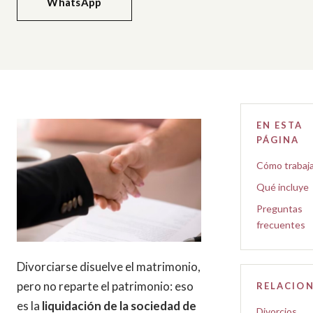
WhatsApp
EN ESTA
PÁGINA
Cómo trabaj
Qué incluye
Preguntas
frecuentes
Divorciarse disuelve el matrimonio,
pero no reparte el patrimonio: eso
RELACIO
es la
liquidación de la sociedad de
Divorcios