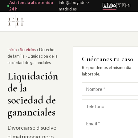
Asistencia al detenido
info@abogados-
🇪🇸
ES
🇬🇧
EN
|
24 h
madrid.es
Inicio
›
Servicios
›
Derecho
de familia
›
Liquidación de la
Cuéntanos tu caso
sociedad de gananciales
Respondemos el mismo día
Liquidación
laborable.
de la
sociedad de
gananciales
Divorciarse disuelve
el matrimonio, pero