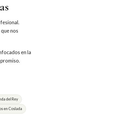
as
fesional.
o que nos
nfocados en la
mpromiso.
da del Rey
s en Coslada