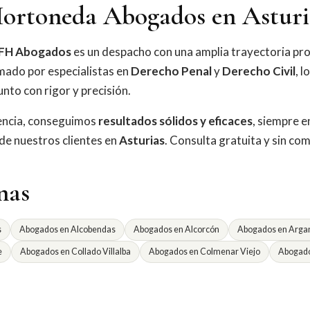
ortoneda Abogados en Asturi
FH Abogados
es un despacho con una amplia trayectoria pro
mado por especialistas en
Derecho Penal
y
Derecho Civil
, l
nto con rigor y precisión.
iencia, conseguimos
resultados sólidos y eficaces
, siempre e
 de nuestros clientes en
Asturias
. Consulta gratuita y sin co
nas
s
Abogados en Alcobendas
Abogados en Alcorcón
Abogados en Argan
e
Abogados en Collado Villalba
Abogados en Colmenar Viejo
Abogado