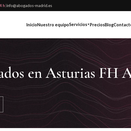
4 h
|
info@abogados-madrid.es
Servicios
Inicio
Nuestro equipo
Precios
Blog
Contact
▼
ados en Asturias FH 