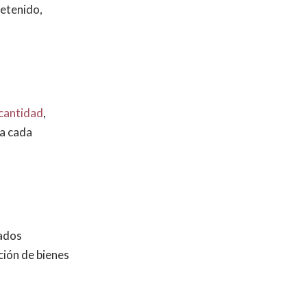
detenido,
cantidad
,
 a cada
gados
ción de bienes