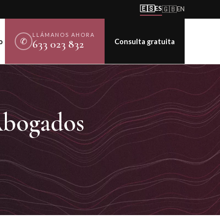
🇪🇸
ES
🇬🇧
EN
LLÁMANOS AHORA
✆
o
Consulta gratuita
633 023 832
Abogados