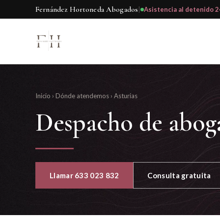
Fernández Hortoneda Abogados
|
Asistencia al detenido 2
Inicio
›
Dónde atendemos
›
Asturias
Despacho de abog
Llamar 633 023 832
Consulta gratuita