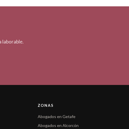
 laborable.
ZONAS
Abogados en Getafe
Abogados en Alcorcón