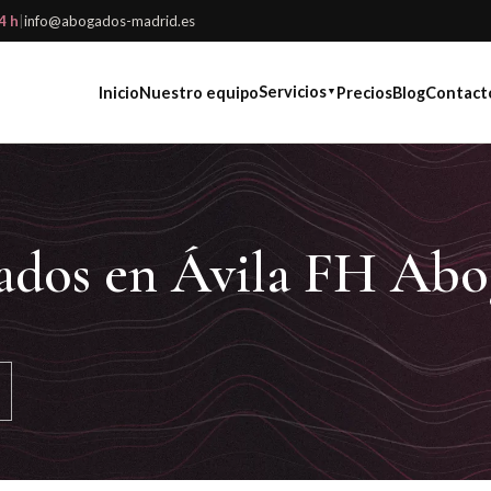
4 h
|
info@abogados-madrid.es
Servicios
Inicio
Nuestro equipo
Precios
Blog
Contact
▼
ados en Ávila FH Abo