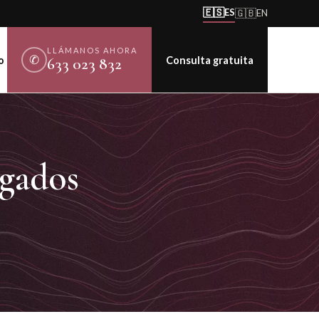
🇪🇸
ES
🇬🇧
EN
LLÁMANOS AHORA
✆
o
Consulta gratuita
633 023 832
gados