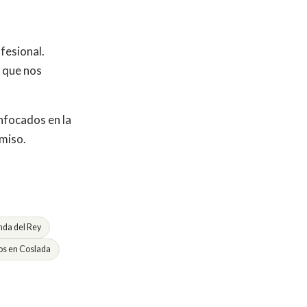
fesional.
o que nos
nfocados en la
omiso.
da del Rey
s en Coslada