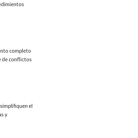
cedimientos
ento completo
 de conflictos
simplifiquen el
as y