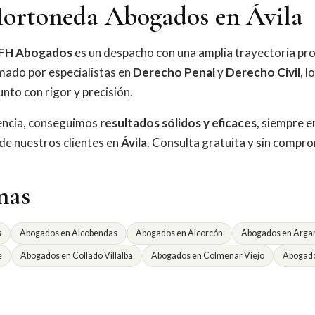
ortoneda Abogados en Ávila
FH Abogados
es un despacho con una amplia trayectoria pro
mado por especialistas en
Derecho Penal
y
Derecho Civil
, l
nto con rigor y precisión.
iencia, conseguimos
resultados sólidos y eficaces
, siempre e
 de nuestros clientes en
Ávila
. Consulta gratuita y sin compr
nas
s
Abogados en Alcobendas
Abogados en Alcorcón
Abogados en Argan
e
Abogados en Collado Villalba
Abogados en Colmenar Viejo
Abogado