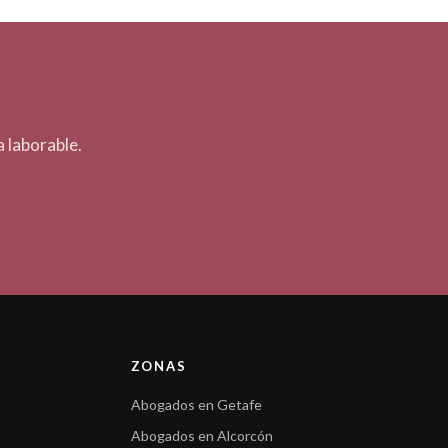
 laborable.
ZONAS
Abogados en Getafe
Abogados en Alcorcón