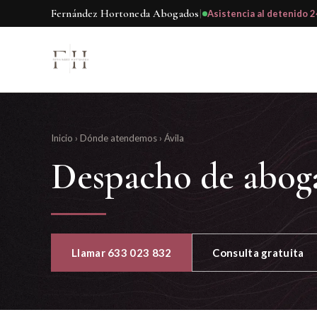
Fernández Hortoneda Abogados
|
Asistencia al detenido 2
Inicio
›
Dónde atendemos
›
Ávila
Despacho de abog
Llamar 633 023 832
Consulta gratuita