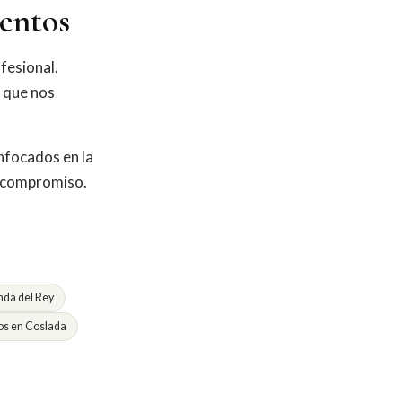
entos
fesional.
o que nos
nfocados en la
n compromiso.
da del Rey
s en Coslada