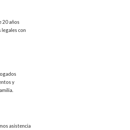
e 20 años
 legales con
Abogados
entos y
amilia.
mos asistencia