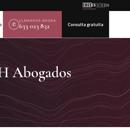
🇪🇸
ES
🇬🇧
EN
LLÁMANOS AHORA
✆
o
Consulta gratuita
633 023 832
FH Abogados