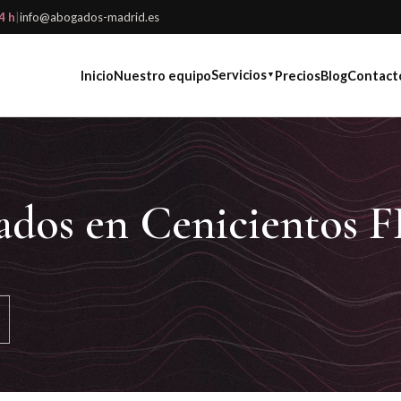
4 h
|
info@abogados-madrid.es
Servicios
Inicio
Nuestro equipo
Precios
Blog
Contact
▼
ados en Cenicientos 