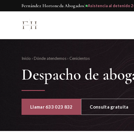
Fernández Hortoneda Abogados
|
Asistencia al detenido 2
Inicio
›
Dónde atendemos
›
Cenicientos
Despacho de abog
Llamar 633 023 832
Consulta gratuita