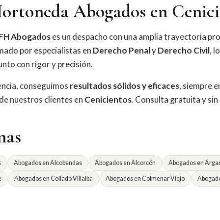
ortoneda Abogados en Cenici
FH Abogados
es un despacho con una amplia trayectoria pro
mado por especialistas en
Derecho Penal
y
Derecho Civil
, l
nto con rigor y precisión.
iencia, conseguimos
resultados sólidos y eficaces
, siempre e
 de nuestros clientes en
Cenicientos
. Consulta gratuita y si
nas
s
Abogados en Alcobendas
Abogados en Alcorcón
Abogados en Argan
e
Abogados en Collado Villalba
Abogados en Colmenar Viejo
Abogado