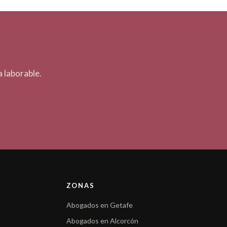
 laborable.
ZONAS
Abogados en Getafe
Abogados en Alcorcón