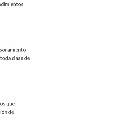
cedimientos
esoramiento
toda clase de
dos que
ción de