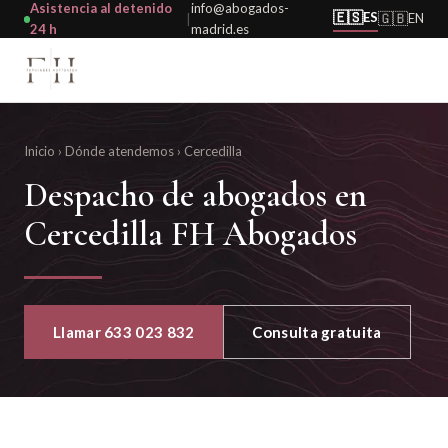
Asistencia al detenido
info@abogados-
🇪🇸
ES
🇬🇧
EN
|
24 h
madrid.es
Inicio
›
Dónde atendemos
›
Cercedilla
Despacho de abogados en
Cercedilla FH Abogados
Llamar 633 023 832
Consulta gratuita