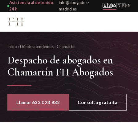
Asistencia al detenido
info@abogados-
🇪🇸
ES
🇬🇧
EN
|
24 h
madrid.es
Inicio
›
Dónde atendemos
›
Chamartín
Despacho de abogados en
Chamartín FH Abogados
Llamar 633 023 832
Consulta gratuita