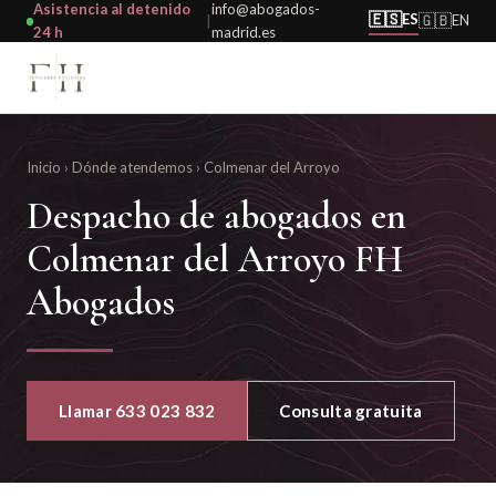
Asistencia al detenido
info@abogados-
🇪🇸
ES
🇬🇧
EN
|
24 h
madrid.es
Inicio
›
Dónde atendemos
›
Colmenar del Arroyo
Despacho de abogados en
Colmenar del Arroyo FH
Abogados
Llamar 633 023 832
Consulta gratuita