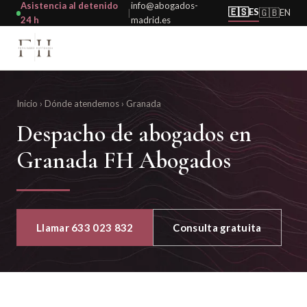
Asistencia al detenido
info@abogados-
🇪🇸
ES
🇬🇧
EN
|
24 h
madrid.es
Inicio
›
Dónde atendemos
›
Granada
Despacho de abogados en
Granada FH Abogados
Llamar 633 023 832
Consulta gratuita