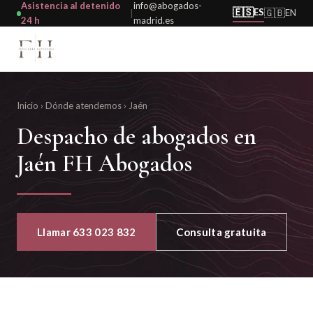
Asistencia al detenido
info@abogados-
🇪🇸
ES
🇬🇧
EN
|
24 h
madrid.es
Inicio
›
Dónde atendemos
›
Jaén
Despacho de abogados en
Jaén FH Abogados
Llamar 633 023 832
Consulta gratuita