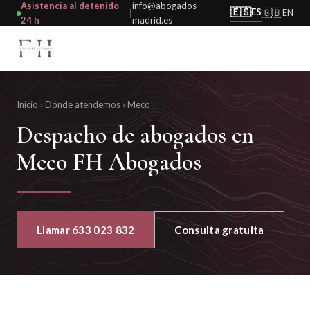
Asistencia al detenido
info@abogados-
🇪🇸
ES
🇬🇧
EN
|
24 h
madrid.es
Inicio
›
Dónde atendemos
›
Meco
Despacho de abogados en
Meco FH Abogados
Llamar 633 023 832
Consulta gratuita