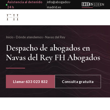
Asistencia al detenido
info@abogados-
🇪🇸
ES
🇬🇧
EN
|
24 h
madrid.es
Inicio
›
Dónde atendemos
›
Navas del Rey
Despacho de abogados en
Navas del Rey FH Abogados
Llamar 633 023 832
Consulta gratuita