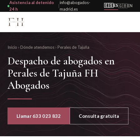
Asistencia al detenido
info@abogados-
🇪🇸
ES
🇬🇧
EN
|
24 h
madrid.es
Inicio
›
Dónde atendemos
›
Perales de Tajuña
Despacho de abogados en
Perales de Tajuña FH
Abogados
Llamar 633 023 832
Consulta gratuita