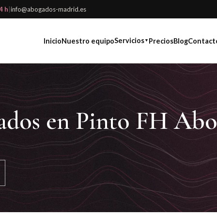
4 h
|
info@abogados-madrid.es
Servicios
Inicio
Nuestro equipo
Precios
Blog
Contact
▼
ados en Pinto FH Abo