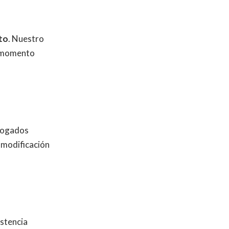
to
. Nuestro
r momento
Abogados
y modificación
stencia