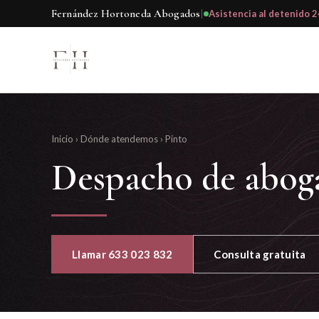
Fernández Hortoneda Abogados
|
Asistencia al detenido 2
Inicio
›
Dónde atendemos
›
Pinto
Despacho de abog
Llamar 633 023 832
Consulta gratuita