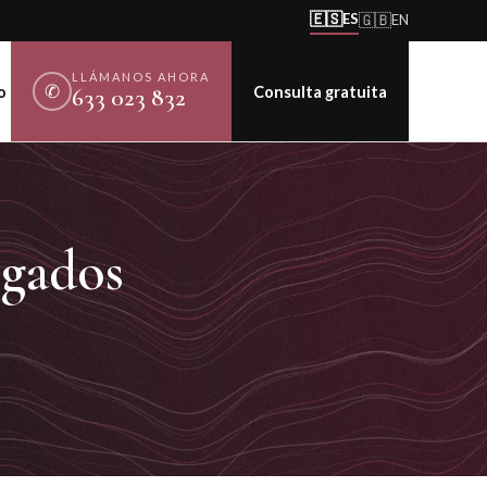
🇪🇸
ES
🇬🇧
EN
LLÁMANOS AHORA
✆
o
Consulta gratuita
633 023 832
gados