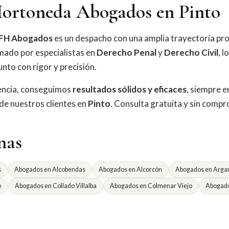
ortoneda Abogados en Pinto
FH Abogados
es un despacho con una amplia trayectoria pro
mado por especialistas en
Derecho Penal
y
Derecho Civil
, l
nto con rigor y precisión.
iencia, conseguimos
resultados sólidos y eficaces
, siempre e
 de nuestros clientes en
Pinto
. Consulta gratuita y sin comp
nas
s
Abogados en Alcobendas
Abogados en Alcorcón
Abogados en Argan
e
Abogados en Collado Villalba
Abogados en Colmenar Viejo
Abogado