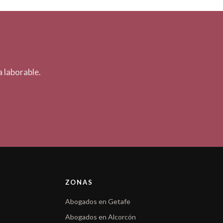
 laborable.
ZONAS
Abogados en Getafe
Abogados en Alcorcón