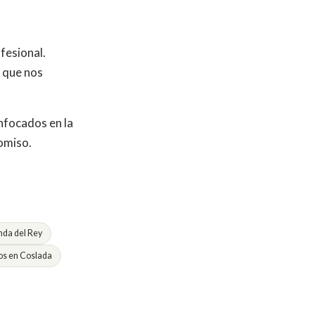
fesional.
o que nos
nfocados en la
romiso.
da del Rey
s en Coslada