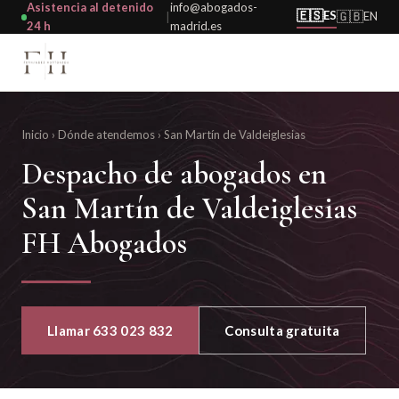
Asistencia al detenido
info@abogados-
🇪🇸
ES
🇬🇧
EN
|
24 h
madrid.es
Inicio
›
Dónde atendemos
›
San Martín de Valdeiglesias
Despacho de abogados en
San Martín de Valdeiglesias
FH Abogados
Llamar 633 023 832
Consulta gratuita