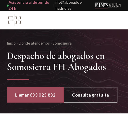
Asistencia al detenido
info@abogados-
🇪🇸
ES
🇬🇧
EN
|
24 h
madrid.es
Inicio
›
Dónde atendemos
›
Somosierra
Despacho de abogados en
Somosierra FH Abogados
Llamar 633 023 832
Consulta gratuita