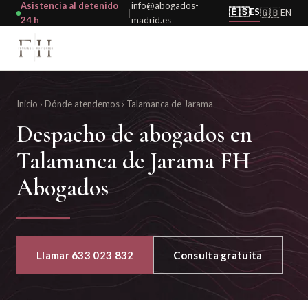
Asistencia al detenido
info@abogados-
🇪🇸
ES
🇬🇧
EN
|
24 h
madrid.es
Inicio
›
Dónde atendemos
›
Talamanca de Jarama
Despacho de abogados en
Talamanca de Jarama FH
Abogados
Llamar 633 023 832
Consulta gratuita