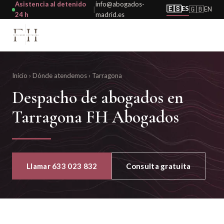
Asistencia al detenido
info@abogados-
🇪🇸
ES
🇬🇧
EN
|
24 h
madrid.es
Inicio
›
Dónde atendemos
›
Tarragona
Despacho de abogados en
Tarragona FH Abogados
Llamar 633 023 832
Consulta gratuita