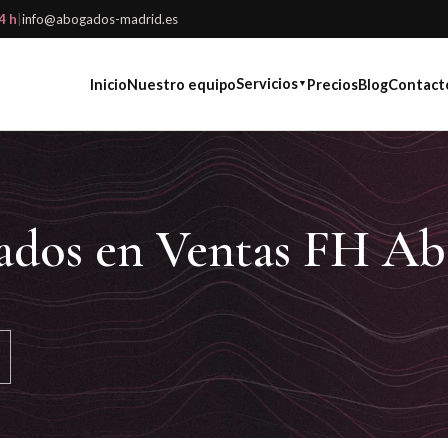
4 h
|
info@abogados-madrid.es
Servicios
Inicio
Nuestro equipo
Precios
Blog
Contact
▼
ados en Ventas FH Ab