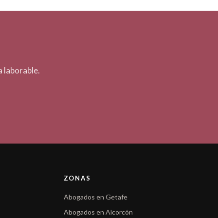
 laborable.
ZONAS
Abogados en Getafe
Abogados en Alcorcón