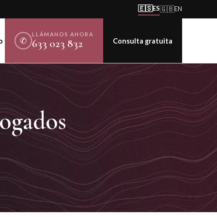
🇪🇸
ES
🇬🇧
EN
LLÁMANOS AHORA
✆
o
Consulta gratuita
633 023 832
ogados