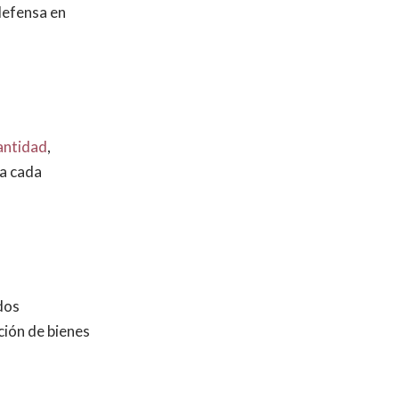
defensa en
antidad
,
 a cada
dos
ción de bienes