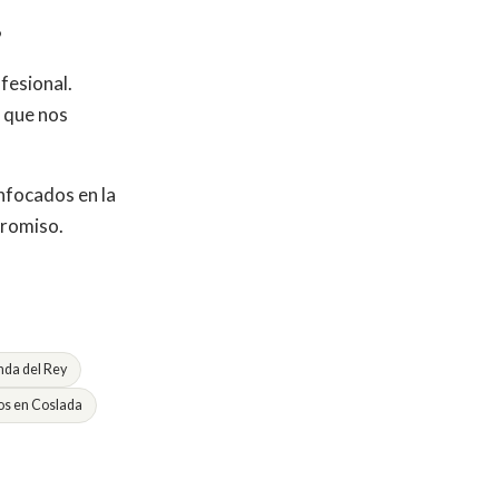
s
fesional.
o que nos
nfocados en la
promiso.
da del Rey
s en Coslada