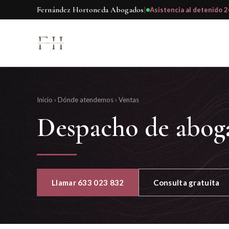
Fernández Hortoneda Abogados
|
Asistencia al detenido 2
Inicio
›
Dónde atendemos
›
Ventas
Despacho de abog
Llamar 633 023 832
Consulta gratuita