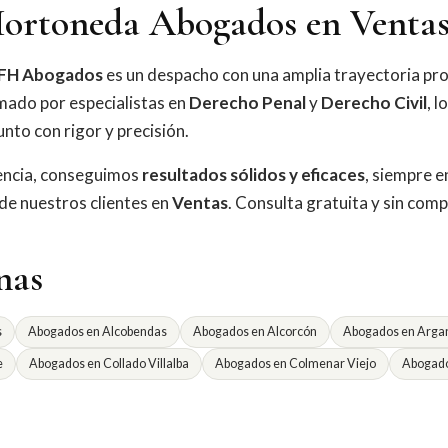
ortoneda Abogados en Venta
FH Abogados
es un despacho con una amplia trayectoria pro
mado por especialistas en
Derecho Penal
y
Derecho Civil
, l
nto con rigor y precisión.
iencia, conseguimos
resultados sólidos y eficaces
, siempre e
 de nuestros clientes en
Ventas
. Consulta gratuita y sin com
nas
s
Abogados en Alcobendas
Abogados en Alcorcón
Abogados en Argan
e
Abogados en Collado Villalba
Abogados en Colmenar Viejo
Abogado