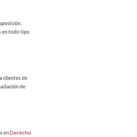
sposición.
 en todo tipo
 clientes de
quidación de
os en
Derecho