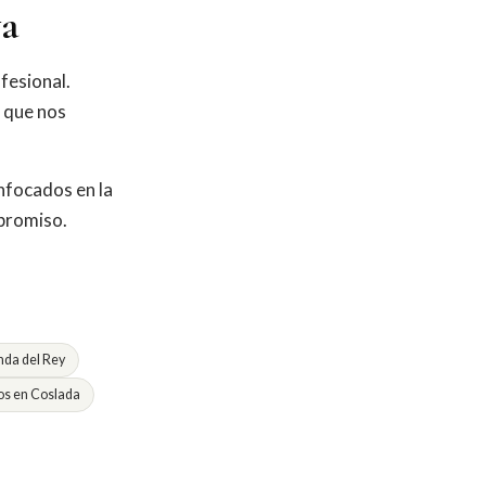
ya
fesional.
o que nos
nfocados en la
mpromiso.
da del Rey
s en Coslada