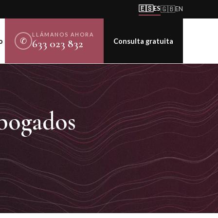
🇪🇸
ES
🇬🇧
EN
LLÁMANOS AHORA
✆
o
Consulta gratuita
633 023 832
bogados