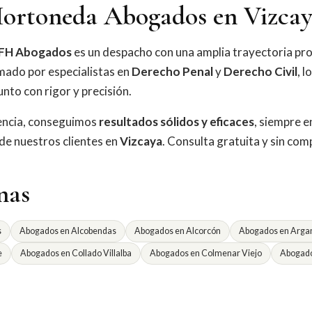
ortoneda Abogados en Vizca
FH Abogados
es un despacho con una amplia trayectoria pro
mado por especialistas en
Derecho Penal
y
Derecho Civil
, l
nto con rigor y precisión.
iencia, conseguimos
resultados sólidos y eficaces
, siempre e
 de nuestros clientes en
Vizcaya
. Consulta gratuita y sin co
nas
s
Abogados en Alcobendas
Abogados en Alcorcón
Abogados en Argan
e
Abogados en Collado Villalba
Abogados en Colmenar Viejo
Abogado