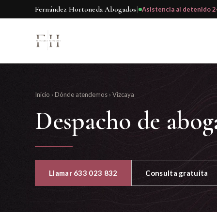
Fernández Hortoneda Abogados
|
Asistencia al detenido 2
Inicio
›
Dónde atendemos
›
Vizcaya
Despacho de abog
Llamar 633 023 832
Consulta gratuita