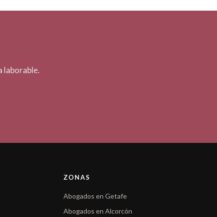
 laborable.
ZONAS
Abogados en Getafe
Abogados en Alcorcón