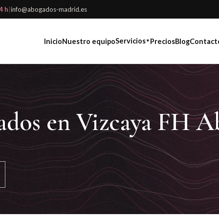
4 h
|
info@abogados-madrid.es
Servicios
Inicio
Nuestro equipo
Precios
Blog
Contact
▼
ados en Vizcaya FH A