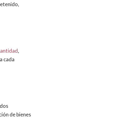
detenido,
cantidad
,
 a cada
ados
ción de bienes