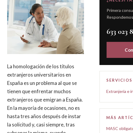
¿NECESIT
Primera consul
Respondemos e
633 023 
Con
La homologación de los títulos
extranjeros universitarios en
SERVICIO
España es un problema al que se
tienen que enfrentar muchos
Extranjería e 
extranjeros que emigran a España.
En la mayoría de ocasiones, no es
hasta tres años después de instar
MÁS ARTÍ
la solicitud y, casi siempre, tras
MASC obligato
subsanar la misma, cuando