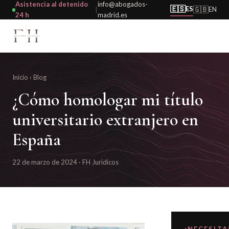
Asistencia al detenido
info@abogados-
🇪🇸
ES
🇬🇧
EN
|
24 h
madrid.es
Inicio
›
Blog
¿Cómo homologar mi título
universitario extranjero en
España
22 de marzo de 2024 · FH Jurídicos