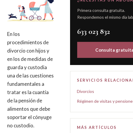
¿NECESITAS UN ABOG
Primera consulta gratuita.
Respondemos el mismo día lab
633 023 832
En los
procedimientos de
Consulta gratuit
divorcio con hijos y
en los de medidas de
guarda y custodia
una de las cuestiones
SERVICIOS RELACION
fundamentales a
Divorcios
tratar es la cuantía
de la pensión de
Régimen de visitas y pensione
alimentos que debe
soportar el cónyuge
no custodio.
MÁS ARTÍCULOS