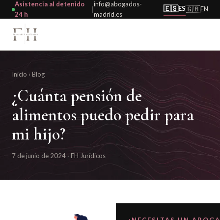
Asistencia al detenido
info@abogados-
🇪🇸
ES
🇬🇧
EN
|
24 h
madrid.es
Inicio
›
Blog
¿Cuánta pensión de
alimentos puedo pedir para
mi hijo?
7 de junio de 2024 · FH Jurídicos