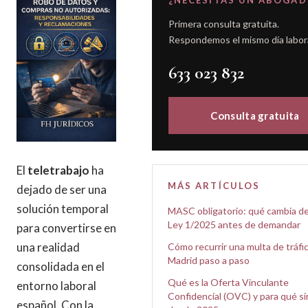
¿NECESITAS UN ABOGAD
Primera consulta gratuita.
Respondemos el mismo día labor
633 023 832
Consulta gratuita
El
teletrabajo
ha
MÁS ARTÍCULOS
dejado de ser una
solución temporal
MASC obligatorio: qué cambia de
Ley 1/2025 antes de demandar
para convertirse en
una realidad
Cómo recurrir una multa de tráfi
Madrid paso a paso
consolidada en el
Qué es la Oferta Vinculante
entorno laboral
Confidencial (OVC) y para qué si
español. Con la