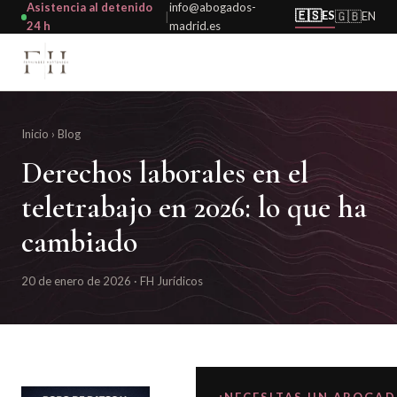
Asistencia al detenido
info@abogados-
🇪🇸
ES
🇬🇧
EN
|
24 h
madrid.es
Inicio
›
Blog
Derechos laborales en el
teletrabajo en 2026: lo que ha
cambiado
20 de enero de 2026 · FH Jurídicos