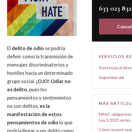
633 023 832
Consul
El
delito de odio
se podría
definir como la transmisión de
SERVICIOS R
mensajes discriminatorios y
Asistencia al det
hostiles hacia un determinado
Seguridad vial
grupo social.
¡OJO! Odiar no
es delito
, pues los
pensamientos y sentimientos
MÁS ARTÍCU
no son delitos,
es la
manifestación de estos
MASC obligatorio:
Ley 1/2025 antes
pensamientos de odio
lo que
Cómo recurrir una 
podría llegar a ser delito como