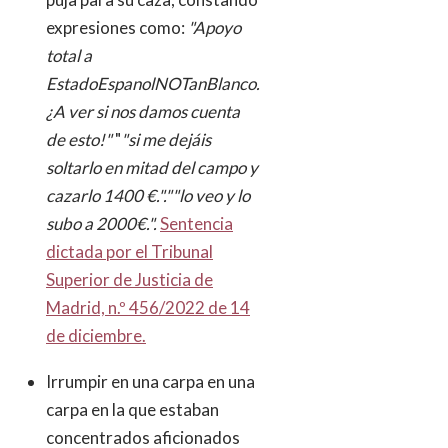
expresiones como:
"Apoyo
total a
EstadoEspanolNOTanBlanco.
¿A ver si nos damos cuenta
de esto!"
"
"si me dejáis
soltarlo en mitad del campo y
cazarlo 1400 €.".""lo veo y lo
subo a 2000€.".
Sentencia
dictada por el Tribunal
Superior de Justicia de
Madrid, n.º 456/2022 de 14
de diciembre.
Irrumpir en una carpa en una
carpa en la que estaban
concentrados aficionados