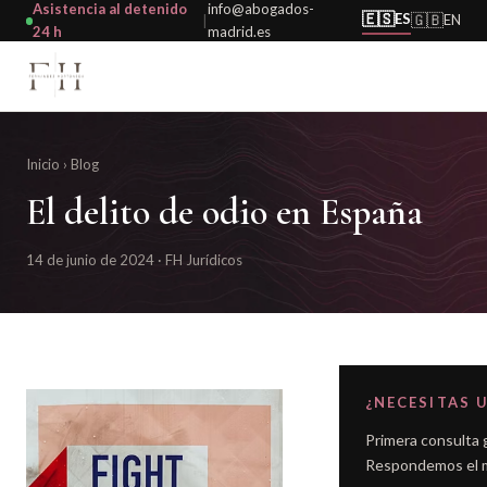
Asistencia al detenido
info@abogados-
🇪🇸
ES
🇬🇧
EN
|
24 h
madrid.es
Inicio
›
Blog
El delito de odio en España
14 de junio de 2024 · FH Jurídicos
¿NECESITAS 
Primera consulta g
Respondemos el m