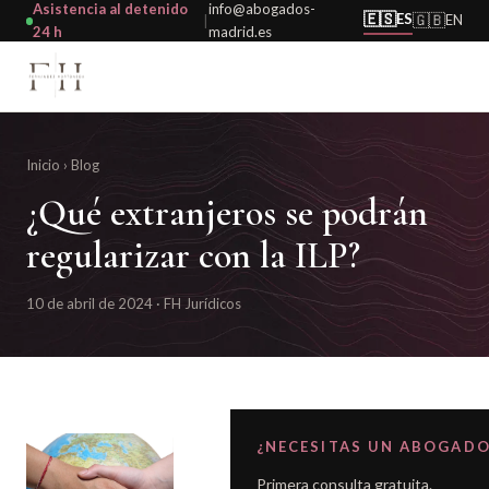
Asistencia al detenido
info@abogados-
🇪🇸
ES
🇬🇧
EN
|
24 h
madrid.es
Inicio
›
Blog
¿Qué extranjeros se podrán
regularizar con la ILP?
10 de abril de 2024 · FH Jurídicos
¿NECESITAS UN ABOGADO
Primera consulta gratuita.