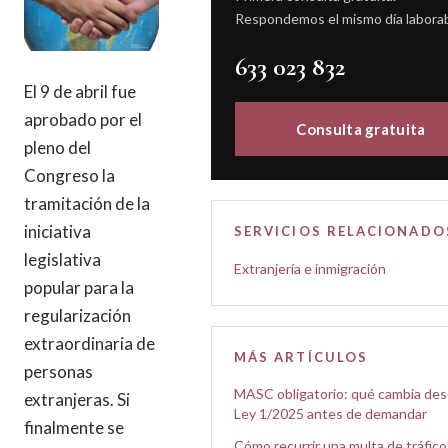
Respondemos el mismo día laborab
633 023 832
El 9 de abril fue
aprobado por el
Consulta gratuita
pleno del
Congreso la
tramitación de la
iniciativa
SERVICIOS RELACIONADO
legislativa
Extranjería e inmigración
popular para la
regularización
extraordinaria de
MÁS ARTÍCULOS
personas
MASC obligatorio: qué cambia des
extranjeras. Si
Ley 1/2025 antes de demandar
finalmente se
Cómo recurrir una multa de tráfico