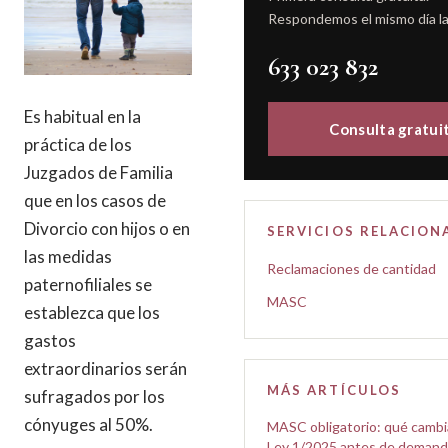
Respondemos el mismo día la
633 023 832
Es habitual en la
Consulta gratui
práctica de los
Juzgados de Familia
que en los casos de
Divorcio con hijos o en
SERVICIOS RELACIO
las medidas
Reclamaciones de cantidad
paternofiliales se
MASC
establezca que los
gastos
extraordinarios serán
MÁS ARTÍCULOS
sufragados por los
cónyuges al 50%.
MASC obligatorio: qué cambi
Ley 1/2025 antes de demand