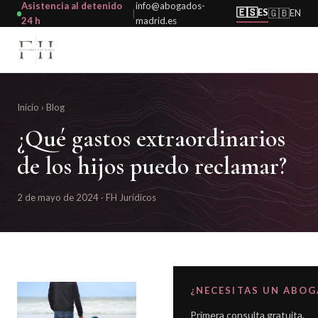
Asistencia al detenido
info@abogados-
🇪🇸
ES
🇬🇧
EN
|
24 h
madrid.es
Inicio
›
Blog
¿Qué gastos extraordinarios
de los hijos puedo reclamar?
2 de mayo de 2024 · FH Jurídicos
¿NECESITAS UN ABO
Primera consulta gratuita.