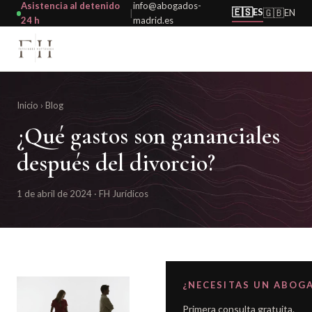
Asistencia al detenido
info@abogados-
🇪🇸
ES
🇬🇧
EN
|
24 h
madrid.es
Inicio
›
Blog
¿Qué gastos son gananciales
después del divorcio?
1 de abril de 2024 · FH Jurídicos
¿NECESITAS UN ABOG
Primera consulta gratuita.