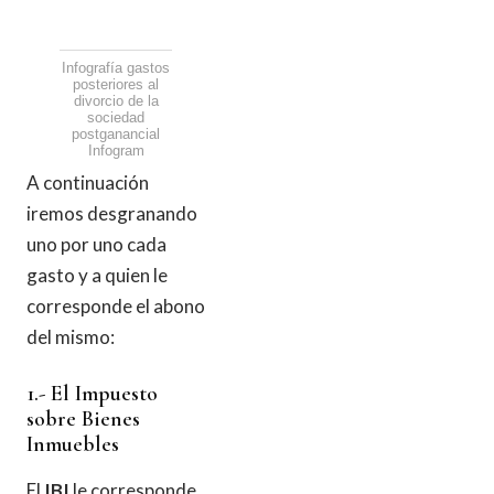
Infografía gastos
posteriores al
divorcio de la
sociedad
postganancial
Infogram
A continuación
iremos desgranando
uno por uno cada
gasto y a quien le
corresponde el abono
del mismo:
1.- El Impuesto
sobre Bienes
Inmuebles
El
IBI
le corresponde