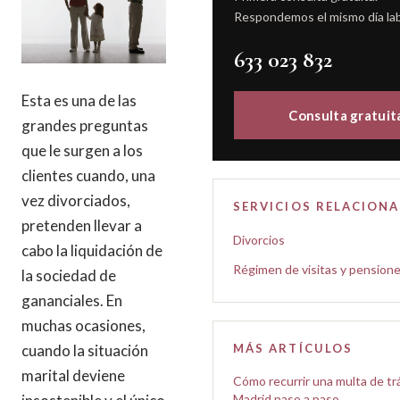
Respondemos el mismo día lab
633 023 832
Esta es una de las
Consulta gratuit
grandes preguntas
que le surgen a los
clientes cuando, una
vez divorciados,
SERVICIOS RELACION
pretenden llevar a
Divorcios
cabo la liquidación de
Régimen de visitas y pension
la sociedad de
gananciales. En
muchas ocasiones,
cuando la situación
MÁS ARTÍCULOS
marital deviene
Cómo recurrir una multa de tr
Madrid paso a paso