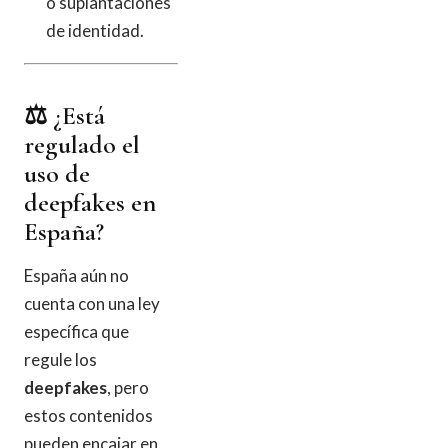
o suplantaciones
de identidad.
⚖️ ¿Está
regulado el
uso de
deepfakes en
España?
España aún no
cuenta con una ley
específica que
regule los
deepfakes
, pero
estos contenidos
pueden encajar en