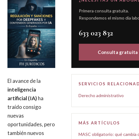
¿NECESITAS UN ABOGA
Primera consulta gratuita.
Respondemos el mismo día labo
633 023 832
Consulta gratuita
El avance de la
SERVICIOS RELACIONA
inteligencia
Derecho administrativo
artificial (IA)
ha
traído consigo
nuevas
MÁS ARTÍCULOS
oportunidades, pero
también nuevos
MASC obligatorio: qué cambia 