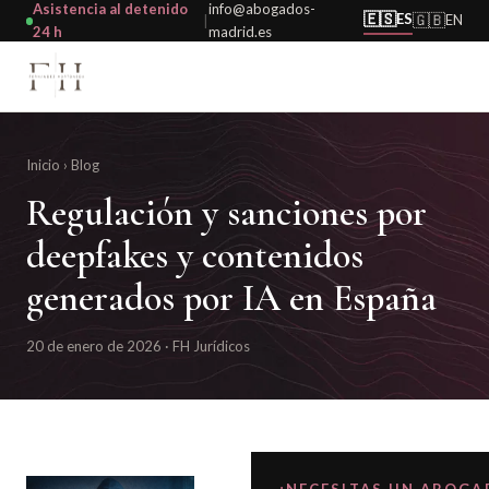
Asistencia al detenido
info@abogados-
🇪🇸
ES
🇬🇧
EN
|
24 h
madrid.es
Inicio
›
Blog
Regulación y sanciones por
deepfakes y contenidos
generados por IA en España
20 de enero de 2026 · FH Jurídicos