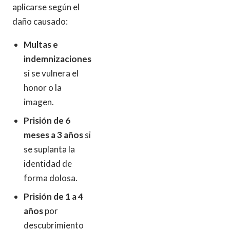
aplicarse según el
daño causado:
Multas e
indemnizaciones
si se vulnera el
honor o la
imagen.
Prisión de 6
meses a 3 años
si
se suplanta la
identidad de
forma dolosa.
Prisión de 1 a 4
años
por
descubrimiento