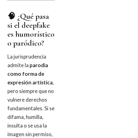
🧠 ¿Qué pasa
si el deepfake
es humorístico
o paródico?
La jurisprudencia
admite la
parodia
como forma de
expresión artística
,
pero siempre que no
vulnere derechos
fundamentales. Si se
difama, humilla,
insulta o se usa la
imagen sin permiso,