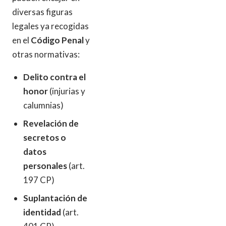
diversas figuras
legales ya recogidas
en el
Código Penal
y
otras normativas:
Delito contra el
honor
(injurias y
calumnias)
Revelación de
secretos o
datos
personales
(art.
197 CP)
Suplantación de
identidad
(art.